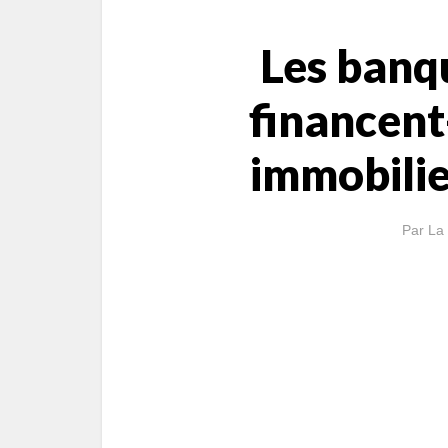
Les banq
financent-
immobilier
Par
La 