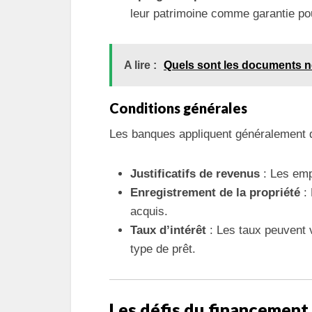
leur patrimoine comme garantie pou
A lire :
Quels sont les documents né
Conditions générales
Les banques appliquent généralement
Justificatifs de revenus
: Les emp
Enregistrement de la propriété
: 
acquis.
Taux d’intérêt
: Les taux peuvent v
type de prêt.
Les défis du financement 