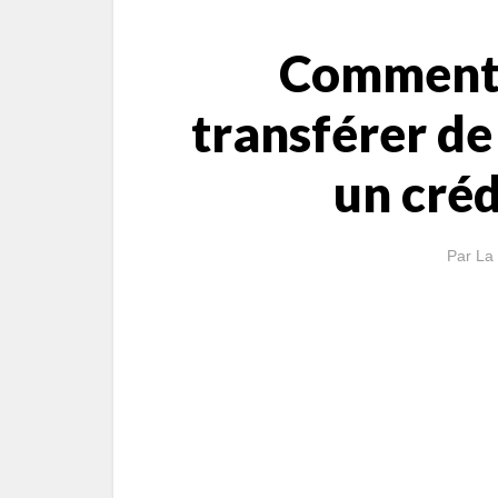
Comment 
transférer de
un créd
Par
La 