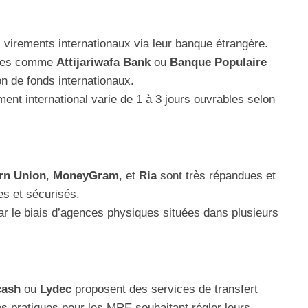
virements internationaux via leur banque étrangère.
ines comme
Attijariwafa Bank
ou
Banque Populaire
on de fonds internationaux.
ment international varie de 1 à 3 jours ouvrables selon
rn Union
,
MoneyGram
, et
Ria
sont très répandues et
es et sécurisés.
par le biais d’agences physiques situées dans plusieurs
cash
ou
Lydec
proposent des services de transfert
s pratiques pour les MRE souhaitant régler leurs